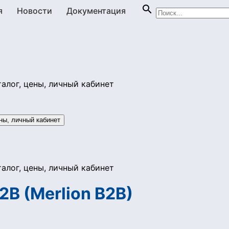

я
Новости
Документация
2B (Merlion B2B)