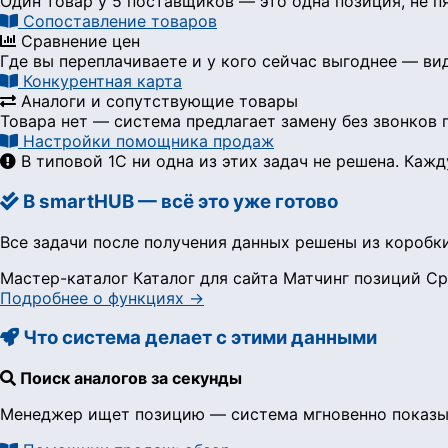
Один товар у 5 поставщиков — это одна позиция, не п
Сопоставление товаров
Сравнение цен
Где вы переплачиваете и у кого сейчас выгоднее — в
Конкурентная карта
Аналоги и сопутствующие товары
Товара нет — система предлагает замену без звонков
Настройки помощника продаж
В типовой 1С ни одна из этих задач не решена. Ка
В smartHUB — всё это уже готово
Все задачи после получения данных решены из коробки
Мастер-каталог
Каталог для сайта
Матчинг позиций
Ср
Подробнее о функциях →
Что система делает с этими данными
Поиск аналогов за секунды
Менеджер ищет позицию — система мгновенно показыва