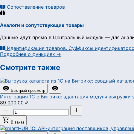
Сопоставление товаров
Аналоги и сопутствующие товары
Данные идут прямо в Центральный модуль — для анали
Идентификация товаров. Суффиксы идентификатор
Подробнее о функциях →
Смотрите также


Быстрый просмотр
Интеграция 1С с Битрикс: адаптация модуля выгрузки
89 000,00 ₽



В заказ