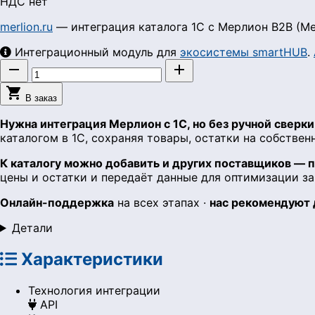
НДС нет
merlion.ru
— интеграция каталога 1С с Мерлион B2B (Mer
Интеграционный модуль для
экосистемы smartHUB
.



В заказ
Нужна интеграция Мерлион с 1С, но без ручной сверки
каталогом в 1С, сохраняя товары, остатки на собстве
К каталогу можно добавить и других поставщиков — 
цены и остатки и передаёт данные для оптимизации за
Онлайн-поддержка
на всех этапах ·
нас рекомендуют
Детали
Характеристики
Технология интеграции
API