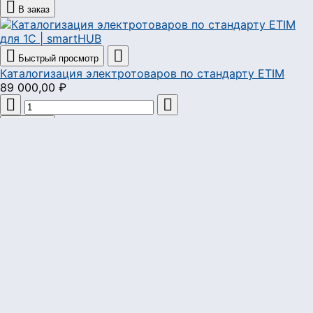

В заказ


Быстрый просмотр
Каталогизация электротоваров по стандарту ETIM
89 000,00 ₽



В заказ


Быстрый просмотр
Классификация кабельной продукции
89 000,00 ₽



В заказ


Быстрый просмотр
Центральный модуль smartHUB