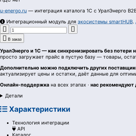
u-energo.ru
— интеграция каталога 1С с УралЭнерго B2B
Интеграционный модуль для
экосистемы smartHUB
.



В заказ
УралЭнерго и 1С — как синхронизировать без потери
просто загружает прайс в пустую базу — товары, оста
Дополнительно можно подключить других поставщико
актуализирует цены и остатки, даёт данные для оптим
Онлайн-поддержка
на всех этапах ·
нас рекомендуют
Детали
Характеристики
Технология интеграции
API
Каталог