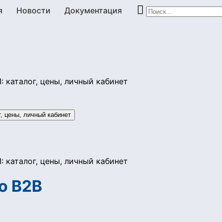

я
Новости
Документация
о B2B