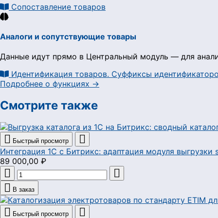
Сопоставление товаров
Аналоги и сопутствующие товары
Данные идут прямо в Центральный модуль — для анали
Идентификация товаров. Суффиксы идентификатор
Подробнее о функциях →
Смотрите также


Быстрый просмотр
Интеграция 1С с Битрикс: адаптация модуля выгрузки
89 000,00 ₽



В заказ


Быстрый просмотр