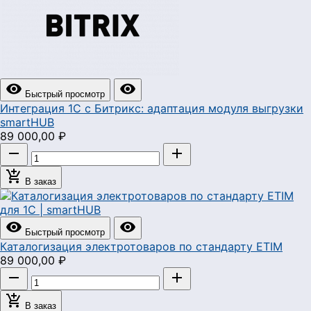


Быстрый просмотр
Интеграция 1С с Битрикс: адаптация модуля выгрузки
smartHUB
89 000,00 ₽



В заказ


Быстрый просмотр
Каталогизация электротоваров по стандарту ETIM
89 000,00 ₽



В заказ