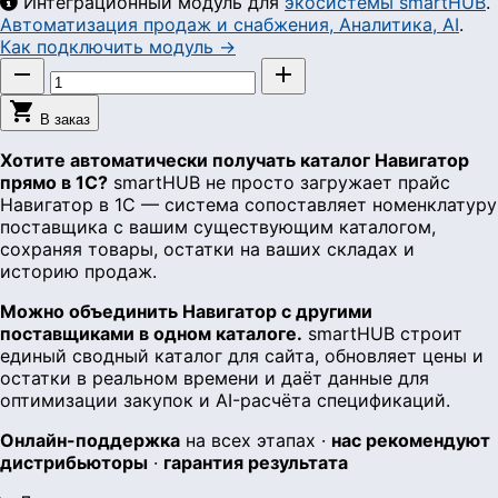
Интеграционный модуль для
экосистемы smartHUB
.
Автоматизация продаж и снабжения, Аналитика, AI
.
Как подключить модуль →



В заказ
Хотите автоматически получать каталог Навигатор
прямо в 1С?
smartHUB не просто загружает прайс
Навигатор в 1С — система сопоставляет номенклатуру
поставщика с вашим существующим каталогом,
сохраняя товары, остатки на ваших складах и
историю продаж.
Можно объединить Навигатор с другими
поставщиками в одном каталоге.
smartHUB строит
единый сводный каталог для сайта, обновляет цены и
остатки в реальном времени и даёт данные для
оптимизации закупок и AI-расчёта спецификаций.
Онлайн-поддержка
на всех этапах ·
нас рекомендуют
дистрибьюторы
·
гарантия результата