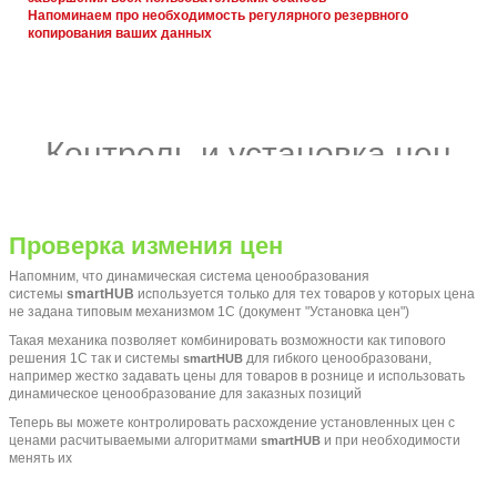
Напоминаем про необходимость регулярного резервного
копирования ваших данных
Контроль и установка цен
Проверка измения цен
Напомним, что динамическая система ценообразования
системы
smartHUB
используется только для тех товаров у которых цена
не задана типовым механизмом 1С (документ "Установка цен")
Такая механика позволяет комбинировать возможности как типового
решения 1С так и системы
для гибкого ценообразовани,
smartHUB
например жестко задавать цены для товаров в рознице и использовать
динамическое ценообразование для заказных позиций
Теперь вы можете контролировать расхождение установленных цен с
ценами расчитываемыми алгоритмами
и при необходимости
smartHUB
менять их