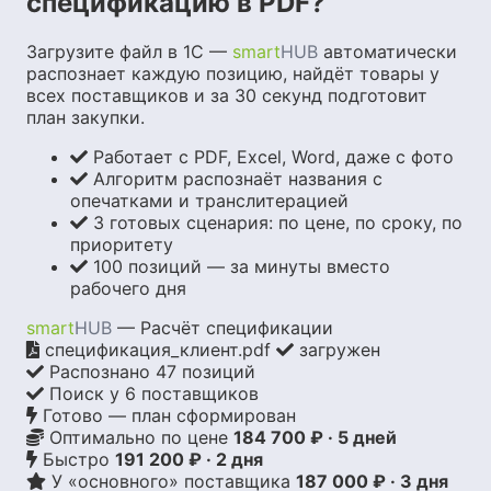
спецификацию в PDF?
Загрузите файл в 1С —
smart
HUB
автоматически
распознает каждую позицию, найдёт товары у
всех поставщиков и за 30 секунд подготовит
план закупки.
Работает с PDF, Excel, Word, даже с фото
Алгоритм распознаёт названия с
опечатками и транслитерацией
3 готовых сценария: по цене, по сроку, по
приоритету
100 позиций — за минуты вместо
рабочего дня
smart
HUB
— Расчёт спецификации
спецификация_клиент.pdf
загружен
Распознано 47 позиций
Поиск у 6 поставщиков
Строю план закупки...
Оптимально по цене
194 400 ₽ · 8 дней
Быстро
198 600 ₽ · 5 дней
У «основного» поставщика
195 200 ₽ · 7 дней