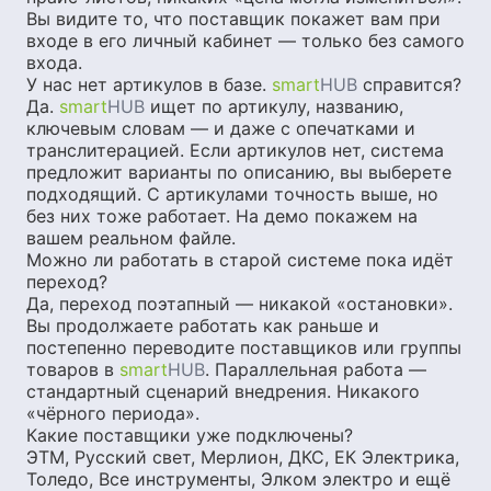
Вы видите то, что поставщик покажет вам при
входе в его личный кабинет — только без самого
входа.
У нас нет артикулов в базе.
smart
HUB
справится?
Да.
smart
HUB
ищет по артикулу, названию,
ключевым словам — и даже с опечатками и
транслитерацией. Если артикулов нет, система
предложит варианты по описанию, вы выберете
подходящий. С артикулами точность выше, но
без них тоже работает. На демо покажем на
вашем реальном файле.
Можно ли работать в старой системе пока идёт
переход?
Да, переход поэтапный — никакой «остановки».
Вы продолжаете работать как раньше и
постепенно переводите поставщиков или группы
товаров в
smart
HUB
. Параллельная работа —
стандартный сценарий внедрения. Никакого
«чёрного периода».
Какие поставщики уже подключены?
ЭТМ, Русский свет, Мерлион, ДКС, ЕК Электрика,
Толедо, Все инструменты, Элком электро и ещё