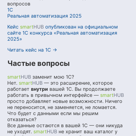
вопросов
1С
Реальная автоматизация
2025
Кейс
smart
HUB
опубликован на официальном
сайте 1С конкурса «Реальная автоматизация
2025»
Читать кейс на 1С →
Частые вопросы
smart
HUB
заменит мою 1С?
Нет.
smart
HUB
— это расширение, которое
работает
внутри
вашей 1С. Вы продолжаете
работать в привычном интерфейсе —
smart
HUB
просто добавляет новые возможности. Ничего
не переносится, не заменяется, не ломается.
Что будет с данными если мы решим
отказаться?
Все данные остаются в вашей 1С — они никуда
не уходят.
smart
HUB
не хранит ваш каталог у