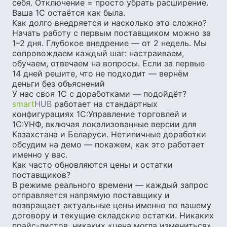
себя. Отключение = просто убрать расширение.
Ваша 1С остаётся как была.
Как долго внедряется и насколько это сложно?
Начать работу с первым поставщиком можно за
1–2 дня. Глубокое внедрение — от 2 недель. Мы
сопровождаем каждый шаг: настраиваем,
обучаем, отвечаем на вопросы. Если за первые
14 дней решите, что не подходит — вернём
деньги без объяснений
У нас своя 1С с доработками — подойдёт?
smart
HUB
работает на стандартных
конфигурациях 1С:Управление торговлей и
1С:УНФ, включая локализованные версии для
Казахстана и Беларуси. Нетипичные доработки
обсудим на демо — покажем, как это работает
именно у вас.
Как часто обновляются цены и остатки
поставщиков?
В режиме реального времени — каждый запрос
отправляется напрямую поставщику и
возвращает актуальные цены именно по вашему
договору и текущие складские остатки. Никаких
прайс-листов, никаких «цена могла измениться».